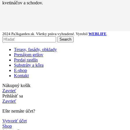
kvetináčov a schodov.
2024 Pa3kgarden.sk. Všetky práva vyhradené. Vyrobil
WEBLIFE
.
Search
Terasy, fasády, obklady
Prenájom grilov
Predaj rastlín
Substráty a kôra
E-shop
Kontakt
Nákupný košík
Zavrieť
Prihlásiť sa
Zavrieť
Ešte nemáte účet?
Vytvoriť účet
Shop