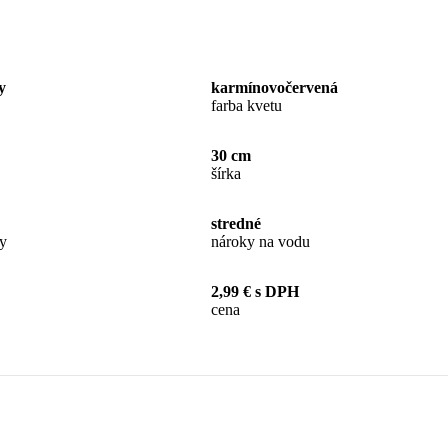
y
karmínovočervená
farba kvetu
30 cm
šírka
stredné
by
nároky na vodu
2,99 € s DPH
cena