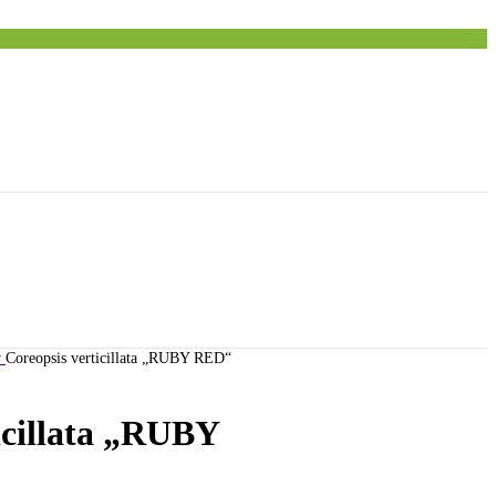
y
Coreopsis verticillata „RUBY RED“
icillata „RUBY