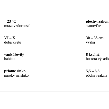
– 23 °C
plochy, záhon
mrazuvzdornosť
stanovište
VI – X
30 – 35 cm
doba kvetu
výška
vankúšovitý
8 ks /m2
habitus
hustota výsad
priame slnko
5,5 – 6,5
nároky na slnko
pôdna reakcia