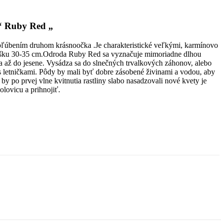
“ Ruby Red „
bľúbením druhom krásnoočka .Je charakteristické veľkými, karmínovo
šku 30-35 cm.Odroda Ruby Red sa vyznačuje mimoriadne dlhou
ta až do jesene. Vysádza sa do slnečných trvalkových záhonov, alebo
s letničkami. Pôdy by mali byť dobre zásobené živinami a vodou, aby
k by po prvej vlne kvitnutia rastliny slabo nasadzovali nové kvety je
olovicu a prihnojiť.