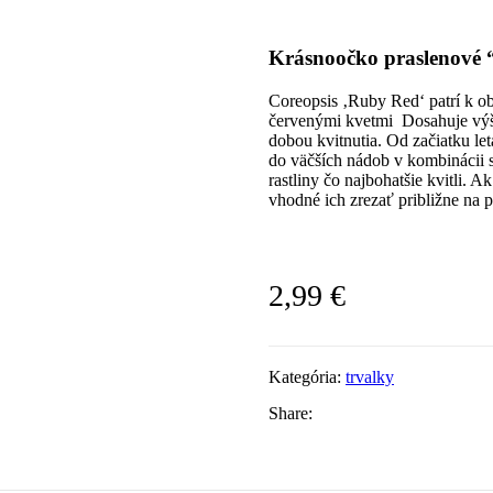
Krásnoočko praslenové 
Coreopsis ‚Ruby Red‘ patrí k o
červenými kvetmi Dosahuje vý
dobou kvitnutia. Od začiatku le
do väčších nádob v kombinácii 
rastliny čo najbohatšie kvitli. A
vhodné ich zrezať približne na p
2,99
€
Kategória:
trvalky
Share: