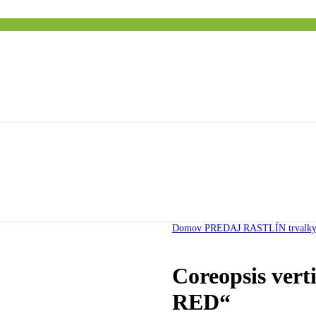
Domov
PREDAJ RASTLÍN
trvalk
Coreopsis vert
RED“