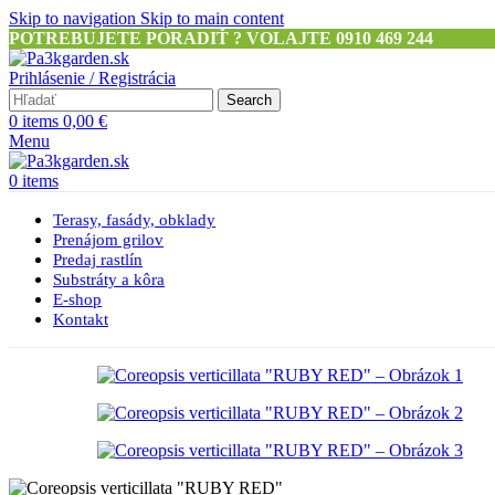
Skip to navigation
Skip to main content
POTREBUJETE PORADIŤ ? VOLAJTE 0910 469 244
Prihlásenie / Registrácia
Search
0
items
0,00
€
Menu
0
items
Terasy, fasády, obklady
Prenájom grilov
Predaj rastlín
Substráty a kôra
E-shop
Kontakt