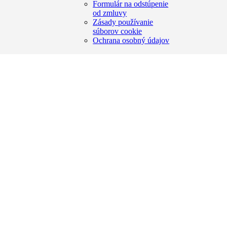
Formulár na odstúpenie
od zmluvy
Zásady používanie
súborov cookie
Ochrana osobný údajov