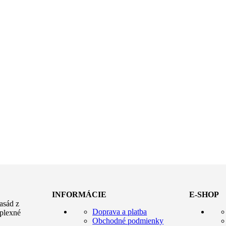
INFORMÁCIE
E-SHOP
asád z
Doprava a platba
plexné
Obchodné podmienky