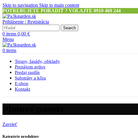
Skip to navigation
Skip to main content
POTREBUJETE PORADIŤ ? VOLAJTE 0910 469 244
Prihlásenie / Registrácia
Search
0
items
0,00
€
Menu
0
items
Terasy, fasády, obklady
Prenájom grilov
Predaj rastlín
Substráty a kôra
E-shop
Kontakt
Plotové panely
Zavrieť
Kategórie produktov