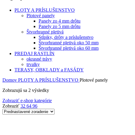
PLOTY A PRÍSLUŠENSTVO
Plotové panely
Panely zo 4 mm drôtu
Panely zo 5 mm drôtu
Štvorhranné pletivá
Stĺpiky, drôty a príslušenstvo
Štvorhranné pletivá oko 50 mm
Štvorhranné pletivá oko 60 mm
PREDAJ RASTLÍN
okrasné trávy
trvalky
TERASY, OBKLADY a FASÁDY
Domov
PLOTY A PRÍSLUŠENSTVO
Plotové panely
Zobrazujú sa 2 výsledky
Zobraziť e-shop kategórie
Zobraziť
32
64
96