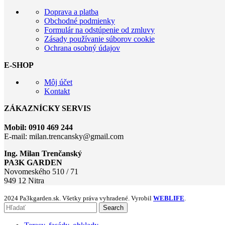
Doprava a platba
Obchodné podmienky
Formulár na odstúpenie od zmluvy
Zásady používanie súborov cookie
Ochrana osobný údajov
E-SHOP
Môj účet
Kontakt
ZÁKAZNÍCKY SERVIS
Mobil: 0910 469 244
E-mail: milan.trencansky@gmail.com
Ing. Milan Trenčanský
PA3K GARDEN
Novomeského 510 / 71
949 12 Nitra
2024 Pa3kgarden.sk. Všetky práva vyhradené. Vyrobil
WEBLIFE
.
Search